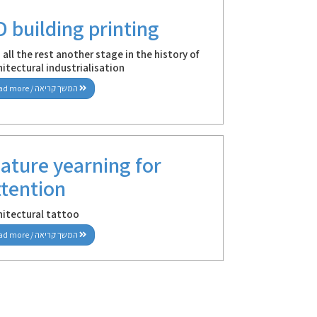
D building printing
 all the rest another stage in the history of
hitectural industrialisation
read more / המשך קריאה
ature yearning for
ttention
hitectural tattoo
read more / המשך קריאה