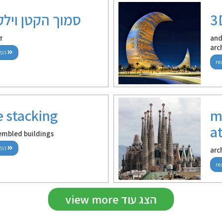
3
סמוך‭ ‬הקטן‭ ‬וילקוט‭ ‬הכזבים
and
דב
arc
read more / המשך קריאה
e stacking
m
a
sembled buildings
read more / המשך קריאה
arc
view more הצג עוד