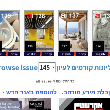
137
136
135
/
english
עברית
/
english
עברית
/
english
עברית
/
sh
rowse issue
יונות קודמים לעיון
all issues // כל הגיליונות
 מידע מורחב. להוספת באנר חדש - חייג 5-1500