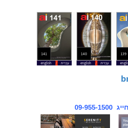
141
140
139
138
engli
עברית
/
english
עברית
/
english
עברית
/
english
b
09-95