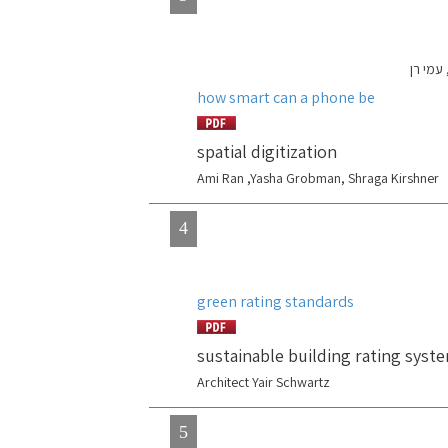
עמי רן
how smart can a phone be
spatial digitization
Ami Ran ,Yasha Grobman, Shraga Kirshner
4
green rating standards
sustainable building rating syst
Architect Yair Schwartz
5