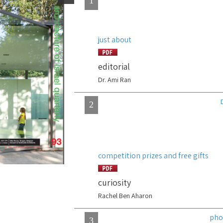
1
just about
editorial
Dr. Ami Ran
2
competition prizes and free gifts
curiosity
Rachel Ben Aharon
3