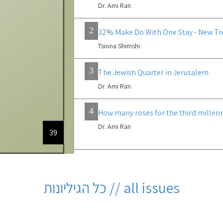
Dr. Ami Ran
2
32% Make Do With One Stay - New Tr
Tsiona Shimshi
3
The Jewish Quarter in Jerusalem
Dr. Ami Ran
4
How many roses for the third mille
Dr. Ami Ran
39
all issues // כל הגיליונות